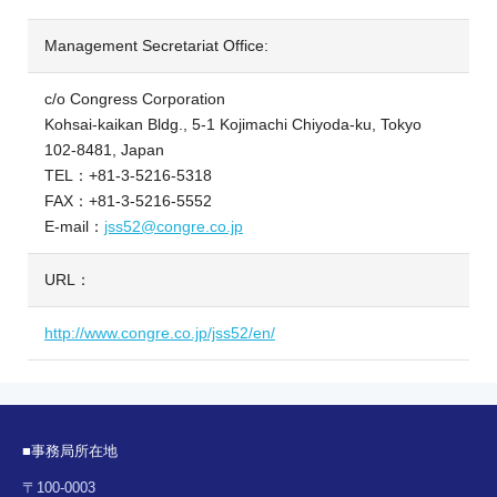
Management Secretariat Office:
c/o Congress Corporation
Kohsai-kaikan Bldg., 5-1 Kojimachi Chiyoda-ku, Tokyo
102-8481, Japan
TEL：+81-3-5216-5318
FAX：+81-3-5216-5552
E-mail：
jss52@congre.co.jp
URL：
http://www.congre.co.jp/jss52/en/
■事務局所在地
〒100-0003